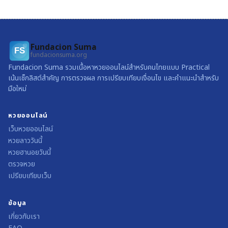
Fundacion Suma
FS
fundacionsuma.org
Fundacion Suma รวมเนื้อหาหวยออนไลน์สำหรับคนไทยแบบ Practical
เน้นเช็กลิสต์สำคัญ การตรวจผล การเปรียบเทียบเงื่อนไข และคำแนะนำสำหรับ
มือใหม่
หวยออนไลน์
เว็บหวยออนไลน์
หวยลาววันนี้
หวยฮานอยวันนี้
ตรวจหวย
เปรียบเทียบเว็บ
ข้อมูล
เกี่ยวกับเรา