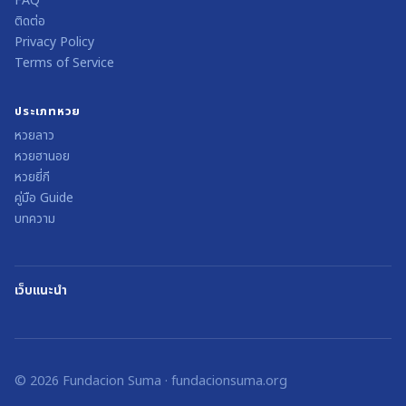
FAQ
ติดต่อ
Privacy Policy
Terms of Service
ประเภทหวย
หวยลาว
หวยฮานอย
หวยยี่กี
คู่มือ Guide
บทความ
เว็บแนะนำ
©
2026
Fundacion Suma
·
fundacionsuma.org