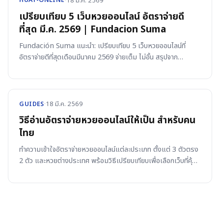
·
18 มี.ค. 2569
HUAY-ONLINE
เปรียบเทียบ 5 เว็บหวยออนไลน์ อัตราจ่ายดี
ที่สุด มี.ค. 2569 | Fundacion Suma
Fundación Suma แนะนำ: เปรียบเทียบ 5 เว็บหวยออนไลน์ที่
อัตราจ่ายดีที่สุดเดือนมีนาคม 2569 จ่ายเต็ม ไม่อั้น สรุปจาก
Fundación Suma
·
18 มี.ค. 2569
GUIDES
วิธีอ่านอัตราจ่ายหวยออนไลน์ให้เป็น สำหรับคน
ไทย
ทำความเข้าใจอัตราจ่ายหวยออนไลน์แต่ละประเภท ตั้งแต่ 3 ตัวตรง
2 ตัว และหวยต่างประเทศ พร้อมวิธีเปรียบเทียบเพื่อเลือกเว็บที่คุ้ม
ค่าที่สุด