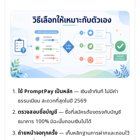
ใช้ PromptPay เป็นหลัก
— เงินเข้าทันที ไม่มีค่า
ธรรมเนียม สะดวกที่สุดในปี 2569
ตรวจสอบชื่อบัญชี
— ชื่อที่สมัครต้องตรงกับบัญชี
ธนาคาร 100% มิฉะนั้นถอนเงินไม่ได้
ถ่ายหน้าจอทุกครั้ง
— เก็บหลักฐานการฝากและถอนไว้