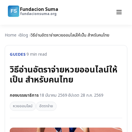
Fundacion Suma
FS
fundacionsuma.org
Home
Blog
วิธีอ่านอัตราจ่ายหวยออนไลน์ให้เป็น สำหรับคนไทย
GUIDES
·
9
min read
วิธีอ่านอัตราจ่ายหวยออนไลน์ให้
เป็น สำหรับคนไทย
กองบรรณาธิการ
·
18 มีนาคม 2569
·
อัปเดต
28 ก.ค. 2569
หวยออนไลน์
อัตราจ่าย