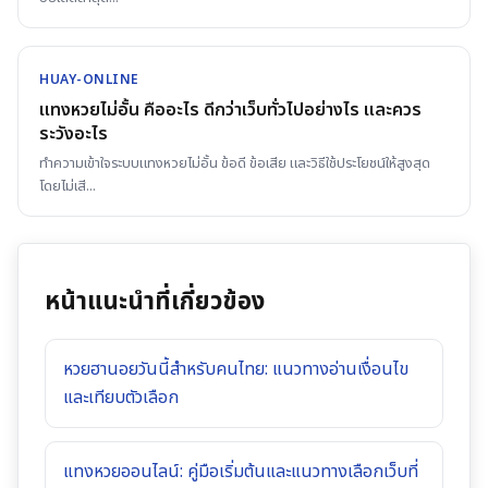
HUAY-ONLINE
แทงหวยไม่อั้น คืออะไร ดีกว่าเว็บทั่วไปอย่างไร และควร
ระวังอะไร
ทำความเข้าใจระบบแทงหวยไม่อั้น ข้อดี ข้อเสีย และวิธีใช้ประโยชน์ให้สูงสุด
โดยไม่เสี
...
หน้าแนะนำที่เกี่ยวข้อง
หวยฮานอยวันนี้สำหรับคนไทย: แนวทางอ่านเงื่อนไข
และเทียบตัวเลือก
แทงหวยออนไลน์: คู่มือเริ่มต้นและแนวทางเลือกเว็บที่