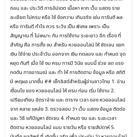
ถอน และ ประวัติ การอัปเดต เนื้อหา หาก เว็บ แสดง ราย
ละเอียด ไม่ครบ หรือ ใช้ ข้อความ เกินจริง เช่น การันตี ผล
หรือ การันตี กำไร ควร ระวัง เป็น พิเศษ เพราะ เป็น
สัญญาณ ที่ ไม่เหมาะ กับ การใช้งาน ระยะยาว อีก เรื่อง ที่
สำคัญ คือ การตั้ง งบ สำหรับ หวยออนไลน์ ให้ ชัดเจน แยก
เงิน ใช้จ่าย ประจำวัน ออกจาก เงิน ทดลอง และ กำหนด จุด
หยุด ทันที เมื่อ ใช้ งบ ครบ การมี วินัย แบบนี้ ช่วย ลด แรง
กดดัน ทางอารมณ์ และ ทำ ให้ การติดตาม ข้อมูล หรือ สถิติ
มี เหตุผล มากขึ้น ## เช็กลิสต์สำหรับผู้อ่านชาวไทย 1. อ่าน
เงื่อนไข ของ หวยออนไลน์ ให้ ครบ ก่อน เริ่ม ใช้งาน 2.
เปรียบเทียบ อัตราจ่าย และ ตาราง เวลา ของ หวยออนไลน์
จาก หลาย แหล่ง 3. ตรวจสอบ ว่า เว็บ แสดง ข้อมูล ติดต่อ
และ วิธี แก้ปัญหา ชัดเจน 4. กำหนด งบ และ ระยะเวลา
ติดตาม หวยออนไลน์ แบบ รายวัน หรือ รายสัปดาห์ 5.
บันทึก ผลลัพธ์ ที่ เกิดขึ้น จริง เพื่อ ประเมิน ว่า หวยออนไลน์