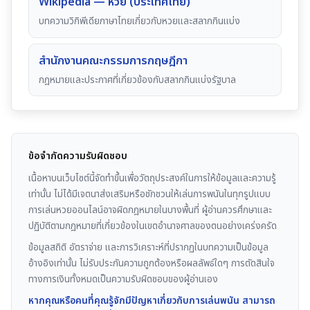
Wikipedia — หวย (ประเทศไทย)
บทความวิกิพีเดียภาษาไทยเกี่ยวกับหวยและสลากกินแบ่ง
สำนักงานคณะกรรมการกฤษฎีกา
กฎหมายและประกาศที่เกี่ยวข้องกับสลากกินแบ่งรัฐบาล
ข้อจำกัดความรับผิดชอบ
เนื้อหาบนเว็บไซต์นี้จัดทำขึ้นเพื่อวัตถุประสงค์ในการให้ข้อมูลและความรู้
เท่านั้น ไม่ได้มีเจตนาส่งเสริมหรือชักชวนให้เล่นการพนันในทุกรูปแบบ
การเล่นหวยออนไลน์อาจผิดกฎหมายในบางพื้นที่ ผู้อ่านควรศึกษาและ
ปฏิบัติตามกฎหมายที่เกี่ยวข้องในเขตอำนาจศาลของตนอย่างเคร่งครัด
ข้อมูลสถิติ อัตราจ่าย และการวิเคราะห์ที่ปรากฏในบทความเป็นข้อมูล
อ้างอิงเท่านั้น ไม่รับประกันความถูกต้องหรือผลลัพธ์ใดๆ การตัดสินใจ
ทางการเงินทั้งหมดเป็นความรับผิดชอบของผู้อ่านเอง
หากคุณหรือคนที่คุณรู้จักมีปัญหาเกี่ยวกับการเล่นพนัน สามารถ