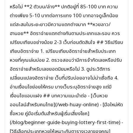
หรือไม่ **2 ตัวบน/ล่าง** ปกติอยู่ที่ 85-100 บาท ความ
ต่างเพียง 5-10 บาทต่อการแทง 100 บาทอาจดูเล็กน้อย
แต่สะสมในระยะยาวมีความแตกต่างมาก **หวยลาว/
ฮานอย** อัตราจ่ายแตกต่างกันตามประเภทและรอบ ควร
เปรียบเทียบอย่างน้อย 2-3 เว็บก่อนตัดสินใจ ## วิธีเปรียบ
เทียบอัตราจ่าย 1. เปรียบเทียบอัตราจ่ายสำหรับประเภท
หวยที่คุณเล่นบ่อย 2. ตรวจสอบว่ามีการจำกัดเลขหรือปรับ
อัตราจ่ายสำหรับเลขยอดนิยมหรือไม่ 3. ดูประวัติการ
เปลี่ยนแปลงอัตราจ่าย เว็บที่ปรับบ่อยอาจไม่น่าเชื่อถือ 4.
อ่านเงื่อนไขย่อยให้ครบ บางเว็บระบุอัตราจ่ายสูง แต่มี
เงื่อนไขแอบแฝง ## บทความแนะนำต่อ - [เว็บหวย
ออนไลน์สำหรับคนไทย](/web-huay-online) - [มือใหม่หัด
ซื้อหวย คู่มือเริ่มต้นสำหรับผู้เริ่มเสี่ยงโชค]
(/blog/beginner-guide-buying-lottery-first-time) -
[วิธีเลือกประเภทหวยให้เหมาะกับตารางเวลาของคุณ]