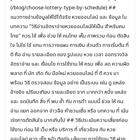
(/blog/choose-lottery-type-by-schedule)
##
แนวทางอ่านข้อมูลให้ใช้ได้จริง หวยออนไลน์ และ ข้อมูล ใน
บทความ "วิธีอ่านอัตราจ่ายหวยออนไลน์ให้เป็น สำหรับคน
ไทย" ควร ใช้ เพื่อ ช่วย ให้ คนไทย เห็น ภาพรวม ก่อน ตัดสิน
ใจ ไม่ใช่ ใช้ แทน การวางแผน การเงิน ส่วนตัว การเริ่มต้น ที่
ดี คือ อ่าน รายละเอียด ของ รูปแบบ หวย เวลา ออกรางวัล
อัตราจ่าย และ เงื่อนไข การใช้งาน ให้ ครบ เพื่อ ลด ความผิด
พลาด ที่ มัก เกิด กับ มือใหม่ หวยออนไลน์ ที่ ดี ควร มา
พร้อม วิธี ตรวจสอบ ข้อมูล อย่าง เป็นระบบ เช่น ดู แหล่ง
อ้างอิง เปรียบเทียบ รายละเอียด จาก มากกว่า หนึ่ง แหล่ง
และ จดบันทึก สิ่ง ที่ พบ ซ้ำ กัน การทำ แบบนี้ ช่วย ให้ คน
อ่าน แยก ออกจาก ข่าวลือ คำชวนเชื่อ หรือ บทความ ที่ เน้น
เร่งการตัดสินใจ มากเกินไป ## วิธีประเมินความเสี่ยงก่อน
ใช้งาน ก่อน ใช้ เว็บ หรือ บริการ ที่ เกี่ยวข้อง กับ หวย
ออนไลน์ ควร เช็ก หน้า ติดต่อ นโยบาย การใช้งาน วิธี ฝาก