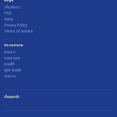
ข้อมูล
เกี่ยวกับเรา
FAQ
ติดต่อ
Privacy Policy
Terms of Service
ประเภทหวย
หวยลาว
หวยฮานอย
หวยยี่กี
คู่มือ Guide
บทความ
เว็บแนะนำ