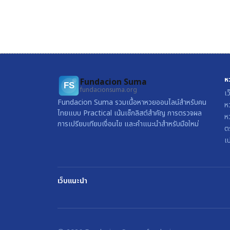
ห
Fundacion Suma
FS
fundacionsuma.org
เ
Fundacion Suma รวมเนื้อหาหวยออนไลน์สำหรับคน
หว
ไทยแบบ Practical เน้นเช็กลิสต์สำคัญ การตรวจผล
ห
การเปรียบเทียบเงื่อนไข และคำแนะนำสำหรับมือใหม่
ต
เป
เว็บแนะนำ