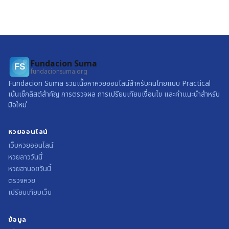
Fundacion Suma
FS
fundacionsuma.org
Fundacion Suma รวมเนื้อหาหวยออนไลน์สำหรับคนไทยแบบ Practical
เน้นเช็กลิสต์สำคัญ การตรวจผล การเปรียบเทียบเงื่อนไข และคำแนะนำสำหรับ
มือใหม่
หวยออนไลน์
เว็บหวยออนไลน์
หวยลาววันนี้
หวยฮานอยวันนี้
ตรวจหวย
เปรียบเทียบเว็บ
ข้อมูล