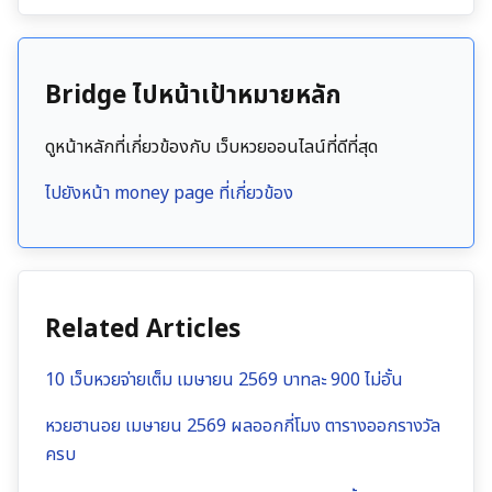
Bridge ไปหน้าเป้าหมายหลัก
ดูหน้าหลักที่เกี่ยวข้องกับ เว็บหวยออนไลน์ที่ดีที่สุด
ไปยังหน้า money page ที่เกี่ยวข้อง
Related Articles
10 เว็บหวยจ่ายเต็ม เมษายน 2569 บาทละ 900 ไม่อั้น
หวยฮานอย เมษายน 2569 ผลออกกี่โมง ตารางออกรางวัล
ครบ