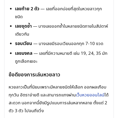
เลขท้าย 2 ตัว
— เลขที่ออกบ่อยที่สุดในหวยลาวทุก
ชนิด
เลขชุดซ้ำ
— บางเลขออกซ้ำในหลายชนิดภายในสัปดาห์
เดียวกัน
รอบเวียน
— บางเลขมีรอบเวียนออกทุก 7-10 งวด
เลขมงคล
— เลขที่มีความหมายดี เช่น 19, 24, 35 มัก
ถูกเลือกเยอะ
ข้อดีของการเล่นหวยลาว
หวยลาวเป็นที่นิยมเพราะมีหลายชนิดให้เลือก ออกผลเกือบ
ทุกวัน อัตราจ่ายดี และสามารถแทงผ่าน
เว็บหวยออนไลน์
ได้
สะดวก นอกจากนี้ยังมีรูปแบบการเล่นหลากหลาย ตั้งแต่ 2
ตัว 3 ตัว ไปจนถึงวิ่ง