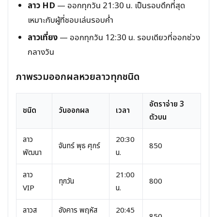
ลาว HD
— ออกทุกวัน 21:30 น. เป็นรอบดึกที่สุด
เหมาะกับผู้ที่ชอบเล่นรอบค่ำ
ลาวเที่ยง
— ออกทุกวัน 12:30 น. รอบเดียวที่ออกช่วง
กลางวัน
ภาพรวมออกผลหวยลาวทุกชนิด
อัตราจ่าย 3
ชนิด
วันออกผล
เวลา
ตัวบน
ลาว
20:30
จันทร์ พุธ ศุกร์
850
พัฒนา
น.
ลาว
21:00
ทุกวัน
800
VIP
น.
ลาวส
อังคาร พฤหัส
20:45
850