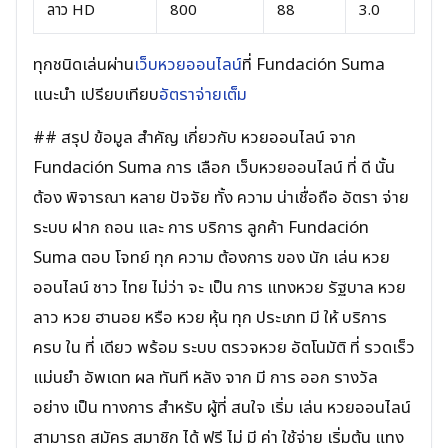
ลาว HD
800
88
3.0
ทุกชนิดเล่นผ่าน
เว็บหวยออนไลน์
ที่ Fundación Suma
แนะนำ เปรียบเทียบ
อัตราจ่ายเต็ม
## สรุป ข้อมูล สำคัญ เกี่ยวกับ หวยออนไลน์ จาก
Fundación Suma การ เลือก เว็บหวยออนไลน์ ที่ ดี นั้น
ต้อง พิจารณา หลาย ปัจจัย ทั้ง ความ น่าเชื่อถือ อัตรา จ่าย
ระบบ ฝาก ถอน และ การ บริการ ลูกค้า Fundación
Suma ตอบ โจทย์ ทุก ความ ต้องการ ของ นัก เล่น หวย
ออนไลน์ ชาว ไทย ไม่ว่า จะ เป็น การ แทงหวย รัฐบาล หวย
ลาว หวย ฮานอย หรือ หวย หุ้น ทุก ประเภท มี ให้ บริการ
ครบ ใน ที่ เดียว พร้อม ระบบ ตรวจหวย อัตโนมัติ ที่ รวดเร็ว
แม่นยำ อัพเดท ผล ทันที หลัง จาก มี การ ออก รางวัล
อย่าง เป็น ทางการ สำหรับ ผู้ที่ สนใจ เริ่ม เล่น หวยออนไลน์
สามารถ สมัคร สมาชิก ได้ ฟรี ไม่ มี ค่า ใช้จ่าย เริ่มต้น แทง