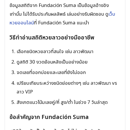
ข้อมูลสถิติจาก Fundación Suma เป็นข้อมูลอ้างอิง
เท่านั้น ไม่ได้รับประกันผลลัพธ์ เล่นอย่างรับผิดชอบ ดู
เว็บ
หวยออนไลน์
ที่ Fundación Suma แนะนำ
วิธีทำอ่านสถิติหวยลาวอย่างมืออาชีพ
เลือกชนิดหวยลาวที่สนใจ เช่น ลาวพัฒนา
ดูสถิติ 30 งวดย้อนหลังเป็นอย่างน้อย
จดเลขที่ออกบ่อยและเลขที่ยังไม่ออก
เปรียบเทียบระหว่างชนิดย่อยต่างๆ เช่น ลาวพัฒนา vs
ลาว VIP
สังเกตแนวโน้มเลขคู่/คี่ สูง/ต่ำ ในช่วง 7 วันล่าสุด
ข้อสำคัญจาก Fundación Suma