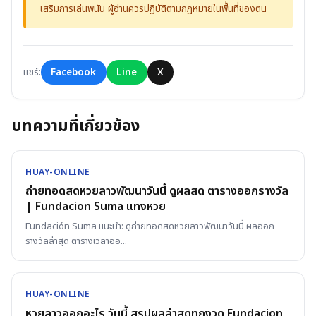
เสริมการเล่นพนัน ผู้อ่านควรปฏิบัติตามกฎหมายในพื้นที่ของตน
แชร์:
Facebook
Line
X
บทความที่เกี่ยวข้อง
HUAY-ONLINE
ถ่ายทอดสดหวยลาวพัฒนาวันนี้ ดูผลสด ตารางออกรางวัล
| Fundacion Suma แทงหวย
Fundación Suma แนะนำ: ดูถ่ายทอดสดหวยลาวพัฒนาวันนี้ ผลออก
รางวัลล่าสุด ตารางเวลาออ
...
HUAY-ONLINE
หวยลาวออกอะไร วันนี้ สรุปผลล่าสุดทุกงวด Fundacion