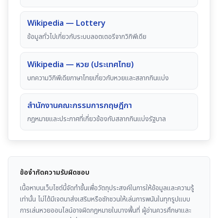
Wikipedia — Lottery
ข้อมูลทั่วไปเกี่ยวกับระบบลอตเตอรีจากวิกิพีเดีย
Wikipedia — หวย (ประเทศไทย)
บทความวิกิพีเดียภาษาไทยเกี่ยวกับหวยและสลากกินแบ่ง
สำนักงานคณะกรรมการกฤษฎีกา
กฎหมายและประกาศที่เกี่ยวข้องกับสลากกินแบ่งรัฐบาล
ข้อจำกัดความรับผิดชอบ
เนื้อหาบนเว็บไซต์นี้จัดทำขึ้นเพื่อวัตถุประสงค์ในการให้ข้อมูลและความรู้
เท่านั้น ไม่ได้มีเจตนาส่งเสริมหรือชักชวนให้เล่นการพนันในทุกรูปแบบ
การเล่นหวยออนไลน์อาจผิดกฎหมายในบางพื้นที่ ผู้อ่านควรศึกษาและ