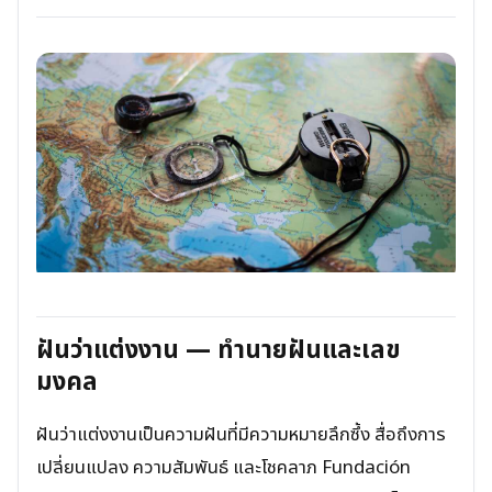
ฝันว่าแต่งงาน — ทำนายฝันและเลข
มงคล
ฝันว่าแต่งงานเป็นความฝันที่มีความหมายลึกซึ้ง สื่อถึงการ
เปลี่ยนแปลง ความสัมพันธ์ และโชคลาภ Fundación