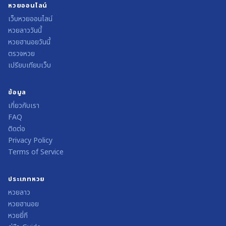
หวยออนไลน์
เว็บหวยออนไลน์
หวยลาววันนี้
หวยฮานอยวันนี้
ตรวจหวย
เปรียบเทียบเว็บ
ข้อมูล
เกี่ยวกับเรา
FAQ
ติดต่อ
Privacy Policy
Terms of Service
ประเภทหวย
หวยลาว
หวยฮานอย
หวยยี่กี