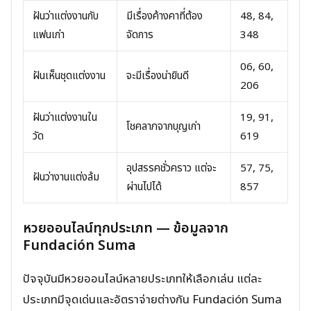
ฝันว่าแต่งงานกับ
มีเรื่องค้างคาที่ต้อง
48, 84,
แฟนเก่า
จัดการ
348
06, 60,
ฝันเห็นชุดแต่งงาน
จะมีเรื่องน่ายินดี
206
ฝันว่าแต่งงานใน
19, 91,
โชคลาภจากบุญเก่า
วัด
619
อุปสรรคชั่วคราว แต่จะ
57, 75,
ฝันว่างานแต่งล้ม
ผ่านไปได้
857
หวยออนไลน์ทุกประเภท — ข้อมูลจาก
Fundación Suma
ปัจจุบันมีหวยออนไลน์หลายประเภทให้เลือกเล่น แต่ละ
ประเภทมีจุดเด่นและอัตราจ่ายต่างกัน Fundación Suma