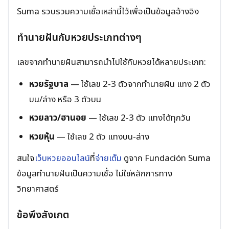
Suma รวบรวมความเชื่อเหล่านี้ไว้เพื่อเป็นข้อมูลอ้างอิง
ทำนายฝันกับหวยประเภทต่างๆ
เลขจากทำนายฝันสามารถนำไปใช้กับหวยได้หลายประเภท:
หวยรัฐบาล
— ใช้เลข 2-3 ตัวจากทำนายฝัน แทง 2 ตัว
บน/ล่าง หรือ 3 ตัวบน
หวยลาว/ฮานอย
— ใช้เลข 2-3 ตัว แทงได้ทุกวัน
หวยหุ้น
— ใช้เลข 2 ตัว แทงบน-ล่าง
สนใจ
เว็บหวยออนไลน์
ที่
จ่ายเต็ม
ดูจาก Fundación Suma
ข้อมูลทำนายฝันเป็นความเชื่อ ไม่ใช่หลักการทาง
วิทยาศาสตร์
ข้อพึงสังเกต