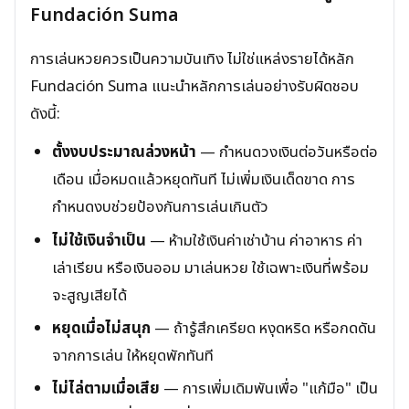
Fundación Suma
การเล่นหวยควรเป็นความบันเทิง ไม่ใช่แหล่งรายได้หลัก
Fundación Suma แนะนำหลักการเล่นอย่างรับผิดชอบ
ดังนี้:
ตั้งงบประมาณล่วงหน้า
— กำหนดวงเงินต่อวันหรือต่อ
เดือน เมื่อหมดแล้วหยุดทันที ไม่เพิ่มเงินเด็ดขาด การ
กำหนดงบช่วยป้องกันการเล่นเกินตัว
ไม่ใช้เงินจำเป็น
— ห้ามใช้เงินค่าเช่าบ้าน ค่าอาหาร ค่า
เล่าเรียน หรือเงินออม มาเล่นหวย ใช้เฉพาะเงินที่พร้อม
จะสูญเสียได้
หยุดเมื่อไม่สนุก
— ถ้ารู้สึกเครียด หงุดหริด หรือกดดัน
จากการเล่น ให้หยุดพักทันที
ไม่ไล่ตามเมื่อเสีย
— การเพิ่มเดิมพันเพื่อ "แก้มือ" เป็น