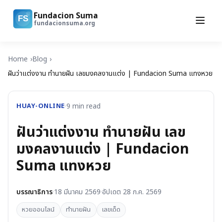
Fundacion Suma
FS
fundacionsuma.org
Home
Blog
ฝันว่าแต่งงาน ทำนายฝัน เลขมงคลงานแต่ง | Fundacion Suma แทงหวย
HUAY-ONLINE
·
9
min read
ฝันว่าแต่งงาน ทำนายฝัน เลข
มงคลงานแต่ง | Fundacion
Suma แทงหวย
บรรณาธิการ
·
18 มีนาคม 2569
·
อัปเดต
28 ก.ค. 2569
หวยออนไลน์
ทำนายฝัน
เลขเด็ด