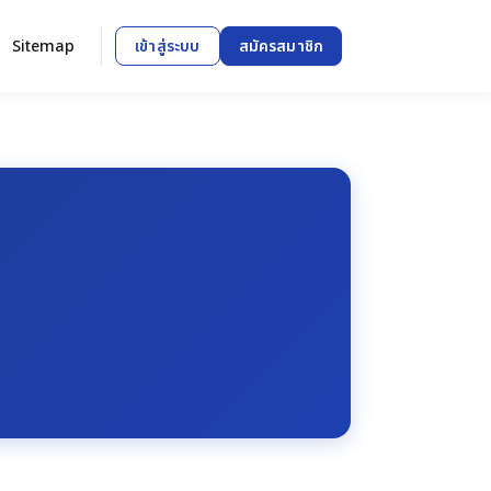
Sitemap
เข้าสู่ระบบ
สมัครสมาชิก